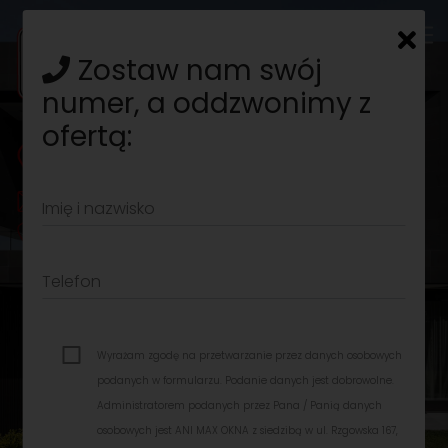
Zostaw nam swój
numer, a oddzwonimy z
ofertą:
93-311 Łódź, ul. Rzgowska 167
biuro@animaxokna.pl
Imię i nazwisko
509 660 118
Telefon
Wyrażam zgodę na przetwarzanie przez danych osobowych
podanych w formularzu. Podanie danych jest dobrowolne.
Administratorem podanych przez Pana / Panią danych
osobowych jest ANI MAX OKNA z siedzibą w ul. Rzgowska 167,