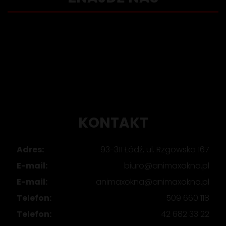
KONTAKT
Adres:
93-311 Łódź, ul. Rzgowska 167
E-mail:
biuro@animaxokna.pl
E-mail:
animaxokna@animaxokna.pl
Telefon:
509 660 118
Telefon:
42 682 33 22