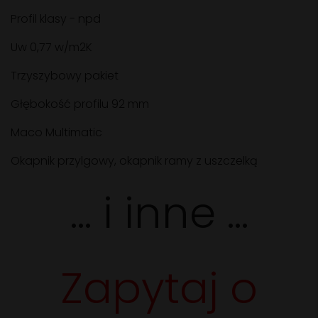
Profil klasy - npd
Uw 0,77 w/m2K
Trzyszybowy pakiet
Głębokość profilu 92 mm
Maco Multimatic
Okapnik przylgowy, okapnik ramy z uszczelką
... i inne ...
Zapytaj o